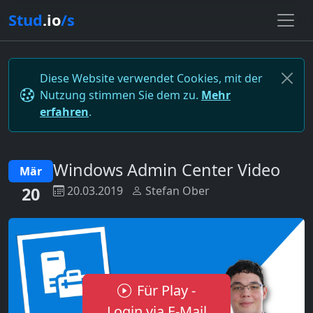
Stud
.io
/s
Diese Website verwendet Cookies, mit der
Nutzung stimmen Sie dem zu.
Mehr
erfahren
.
Windows Admin Center Video
Mär
20
20.03.2019
Stefan Ober
Für Play -
Login via E-Mail