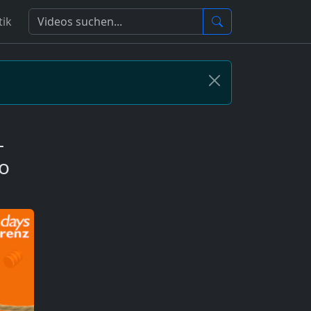
tik
-
eo