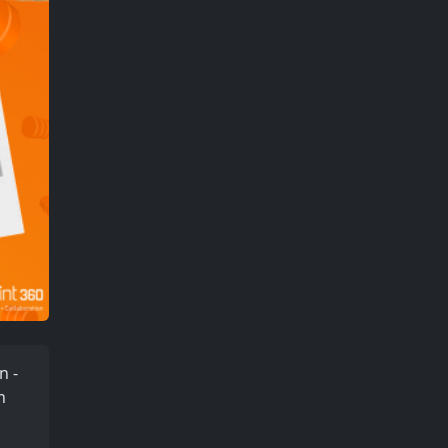
n -
n