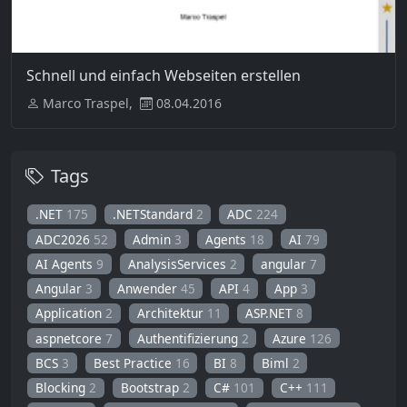
Schnell und einfach Webseiten erstellen
Marco Traspel,
08.04.2016
Tags
.NET
175
.NETStandard
2
ADC
224
ADC2026
52
Admin
3
Agents
18
AI
79
AI Agents
9
AnalysisServices
2
angular
7
Angular
3
Anwender
45
API
4
App
3
Application
2
Architektur
11
ASP.NET
8
aspnetcore
7
Authentifizierung
2
Azure
126
BCS
3
Best Practice
16
BI
8
Biml
2
Blocking
2
Bootstrap
2
C#
101
C++
111