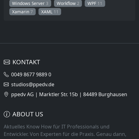
Windows Server
3
Workflow
2
WPF
11
Xamarin
7
XAML
11
KONTAKT
0049 8677 9889 0
studios@ppedv.de
ppedv AG | Marktler Str. 15b | 84489 Burghausen
ABOUT US
Aktuelles Know How für IT Professionals und
Entwickler. Von Experten für die Praxis. Genau dann,