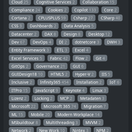
Cloud
25
Cognitive Services
2
Collaboration
15
Compliance
24
Cookies
2
Copilot
133
Core
2
Cortana
2
CPLUSPLUS
59
Csharp
27
CSharp
40
CSS
3
Dashboards
2
Data Analysis
5
Datacenter
2
DAX
8
Design
8
Desktop
12
Dev
67
DevOps
4
DI
2
dotnetcore
3
DWH
3
Entity Framework
3
ETL
3
Excel
4
Excel Services
5
Fabric
42
Flow
2
Git
4
GitOps
2
Governance
21
GUI
6
GUIDesign18
10
HTML5
2
Hyper-V
2
IIS
5
Inclusive
2
Infinity365
454
Installation
2
IoT
6
ITPro
15
JavaScript
9
Keynote
4
Linux
3
Lizenz
2
Locking
2
MCP
2
Metadaten
3
Microsoft
22
Microsoft 365
74
Migration
7
ML
15
Mobile
20
Modern Workplace
14
MSbuildtour
8
Multithreading
3
MVVM
2
Network
2
New Work
10
Nintex
3
NPM
2