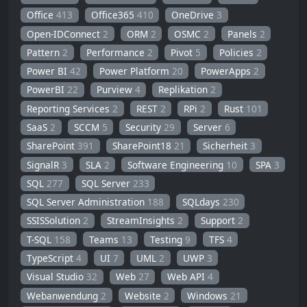
Office
413
Office365
410
OneDrive
3
Open-IDConnect
2
ORM
2
OSMC
2
Panels
2
Pattern
2
Performance
2
Pivot
5
Policies
2
Power BI
42
Power Platform
20
PowerApps
2
PowerBI
22
Purview
4
Replikation
2
Reporting Services
2
REST
2
RPi
2
Rust
101
SaaS
2
SCCM
5
Security
29
Server
6
SharePoint
391
SharePoint18
21
Sicherheit
3
SignalR
3
SLA
2
Software Engineering
10
SPA
3
SQL
277
SQL Server
233
SQL Server Administration
188
SQLdays
230
SSISSolution
2
StreamInsights
2
Support
2
T-SQL
158
Teams
13
Testing
9
TFS
4
TypeScript
4
UI
7
UML
2
UWP
3
Visual Studio
32
Web
27
Web API
4
Webanwendung
2
Website
2
Windows
21