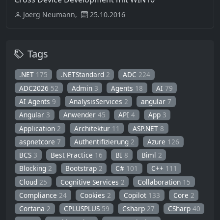
Joerg Neumann,
25.10.2016
Tags
.NET
175
.NETStandard
2
ADC
224
ADC2026
52
Admin
3
Agents
18
AI
79
AI Agents
9
AnalysisServices
2
angular
7
Angular
3
Anwender
45
API
4
App
3
Application
2
Architektur
11
ASP.NET
8
aspnetcore
7
Authentifizierung
2
Azure
126
BCS
3
Best Practice
16
BI
8
Biml
2
Blocking
2
Bootstrap
2
C#
101
C++
111
Cloud
25
Cognitive Services
2
Collaboration
15
Compliance
24
Cookies
2
Copilot
133
Core
2
Cortana
2
CPLUSPLUS
59
Csharp
27
CSharp
40