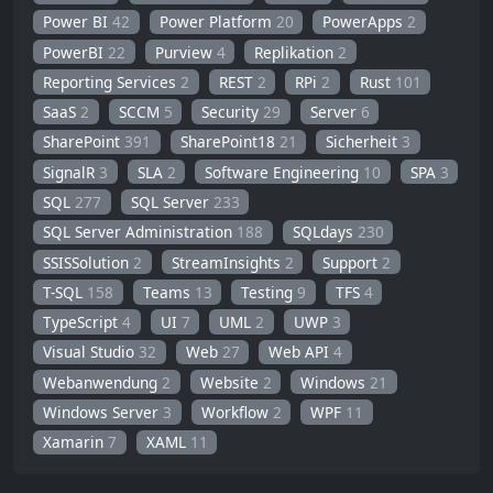
Power BI
42
Power Platform
20
PowerApps
2
PowerBI
22
Purview
4
Replikation
2
Reporting Services
2
REST
2
RPi
2
Rust
101
SaaS
2
SCCM
5
Security
29
Server
6
SharePoint
391
SharePoint18
21
Sicherheit
3
SignalR
3
SLA
2
Software Engineering
10
SPA
3
SQL
277
SQL Server
233
SQL Server Administration
188
SQLdays
230
SSISSolution
2
StreamInsights
2
Support
2
T-SQL
158
Teams
13
Testing
9
TFS
4
TypeScript
4
UI
7
UML
2
UWP
3
Visual Studio
32
Web
27
Web API
4
Webanwendung
2
Website
2
Windows
21
Windows Server
3
Workflow
2
WPF
11
Xamarin
7
XAML
11