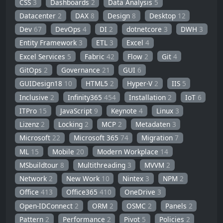
CSS
3
Dashboards
2
Data Analysis
5
Datacenter
2
DAX
8
Design
8
Desktop
12
Dev
67
DevOps
4
DI
2
dotnetcore
3
DWH
3
Entity Framework
3
ETL
3
Excel
4
Excel Services
5
Fabric
42
Flow
2
Git
4
GitOps
2
Governance
21
GUI
6
GUIDesign18
10
HTML5
2
Hyper-V
2
IIS
5
Inclusive
2
Infinity365
454
Installation
2
IoT
6
ITPro
15
JavaScript
9
Keynote
4
Linux
3
Lizenz
2
Locking
2
MCP
2
Metadaten
3
Microsoft
22
Microsoft 365
74
Migration
7
ML
15
Mobile
20
Modern Workplace
14
MSbuildtour
8
Multithreading
3
MVVM
2
Network
2
New Work
10
Nintex
3
NPM
2
Office
413
Office365
410
OneDrive
3
Open-IDConnect
2
ORM
2
OSMC
2
Panels
2
Pattern
2
Performance
2
Pivot
5
Policies
2