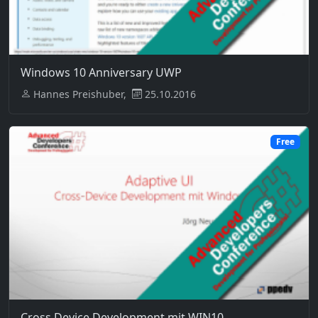
Windows 10 Anniversary UWP
Hannes Preishuber,
25.10.2016
Free
Cross Device Development mit WIN10